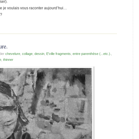
ser).
ue je voulais vous raconter aujourd’hui…
n?
ure.
der
chevelure
,
collage
,
dessin
,
E'ville fragments
,
entre parenthèse (...etc.).
,
e
,
thinner