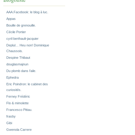
AAA.Facebook: le blog à luc.
Appas
Bouille de grenouille.
Cécile Portier
cyril berthault-jacquier
Deplul… Heu non! Dominique
Chaussois.
Despine Thibaut
douglasmajnun
Du plomb dans l’aile.
Ephedra
Eric Poindron: le cabinet des
curiosités.
Ferney Frédéric
Flo & mimolette
Francesco Pittau.
frasby
Gibi
Gwenola Carrere