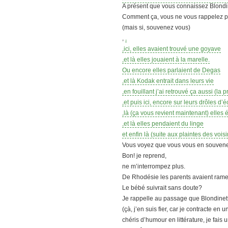
A présent que vous connaissez Blondin
Comment ça, vous ne vous rappelez p
(mais si, souvenez vous)
,
,
,ici, elles avaient trouvé une goyave
,et là elles jouaient à la marelle.
Ou encore elles parlaient de Degas
,et là Kodak entrait dans leurs vie
,en fouillant j’ai retrouvé ça aussi (la 
,et puis ici, encore sur leurs drôles d’
,là (ça vous revient maintenant) elles 
,et là elles pendaient du linge
et enfin là (suite aux plaintes des vois
Vous voyez que vous vous en souvene
Bon! je reprend,
ne m’interrompez plus.
De Rhodésie les parents avaient ra
Le bébé suivrait sans doute?
Je rappelle au passage que Blondinett
(çà, j’en suis fier, car je contracte e
chéris d’humour en littérature, je fais 