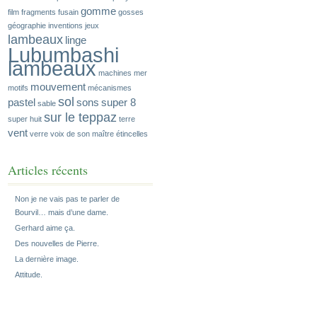
gomme
film
fragments
fusain
gosses
géographie
inventions
jeux
lambeaux
linge
Lubumbashi
lambeaux
machines
mer
mouvement
motifs
mécanismes
sol
pastel
sons
super 8
sable
sur le teppaz
super huit
terre
vent
verre
voix de son maître
étincelles
Articles récents
Non je ne vais pas te parler de
Bourvil… mais d’une dame.
Gerhard aime ça.
Des nouvelles de Pierre.
La dernière image.
Attitude.