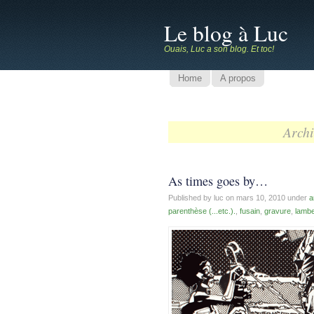
Le blog à Luc
Ouais, Luc a son blog. Et toc!
Home
A propos
Archi
As times goes by…
Published by luc on
mars 10, 2010
under
a
parenthèse (...etc.).
,
fusain
,
gravure
,
lamb