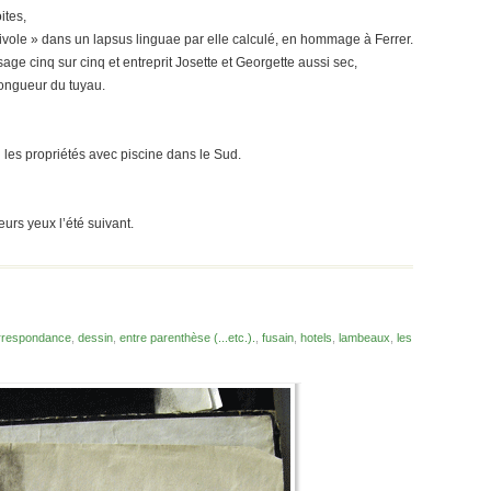
ites,
frivole » dans un lapsus linguae par elle calculé, en hommage à Ferrer.
age cinq sur cinq et entreprit Josette et Georgette aussi sec,
longueur du tuyau.
 les propriétés avec piscine dans le Sud.
urs yeux l’été suivant.
rrespondance
,
dessin
,
entre parenthèse (...etc.).
,
fusain
,
hotels
,
lambeaux
,
les