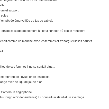
ran légèrement sonore lui fut une révélation.
alla,
ium et support.
s soies
 l’empêtrée émerveillée du tas de sable).
ors de ce stage de peinture à l’oeuf sur bois où elle le rencontra
prenait comme un manche avec les femmes et s’enorgueillissait haut et
ait
ilieu de ces femmes il ne se sentait plus…
a membrane de l’ovule entre les doigts,
lange avec ce liquide jaune d’or
 du Cameroun anglophone
e du Congo à l’indépendance) lui donnait un statut et un avantage