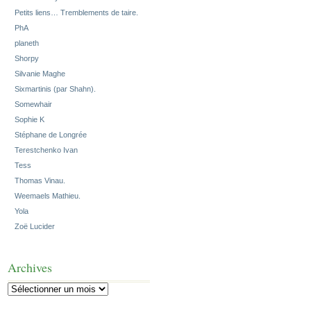
Petits liens… Tremblements de taire.
PhA
planeth
Shorpy
Silvanie Maghe
Sixmartinis (par Shahn).
Somewhair
Sophie K
Stéphane de Longrée
Terestchenko Ivan
Tess
Thomas Vinau.
Weemaels Mathieu.
Yola
Zoë Lucider
Archives
Archives