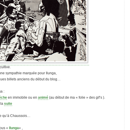
ultive.
 une sympathie marquée pour Ilunga,
ques billets anciens du début du blog…
a :
êche
en immobile ou en
animé
(au début de ma « folie » des gif’s ).
 la
suite
ure qu’à Chaussois…
 tous «
Ilunga
« ,