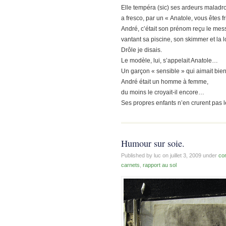
Elle tempéra (sic) ses ardeurs maladro
a fresco, par un « Anatole, vous êtes 
André, c’était son prénom reçu le mess
vantant sa piscine, son skimmer et la 
Drôle je disais.
Le modèle, lui, s’appelait Anatole…
Un garçon « sensible » qui aimait bien
André était un homme à femme,
du moins le croyait-il encore…
Ses propres enfants n’en crurent pas le
Humour sur soie.
Published by luc on
juillet 3, 2009
under
co
carnets
,
rapport au sol