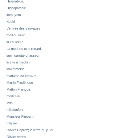
Helenablue.
Hippopotable
inchi-yetu
Kouki
L’entrée des sauvages.
l’oeil du vent
la kouks’ke
La meduse et le renard.
lapin carotte chasseur
le site à machin
lookatmekid
madame de keravel
Martin Frédérique
Matton François
medcelin
Mifa.
mlledenfert.
Monsieur Pimpant.
mtislav
Olivier Deprez; la lettre du jeudi.
Olivier Verley.