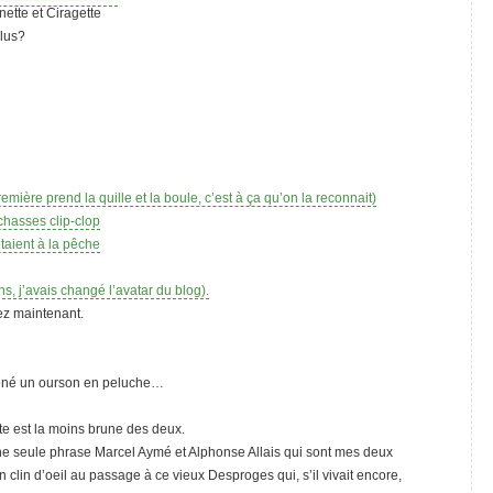
ette et Ciragette
lus?
première prend la quille et la boule, c’est à ça qu’on la reconnait)
échasses clip-clop
étaient à la pêche
ins, j’avais changé l’avatar du blog).
z maintenant.
mené un ourson en peluche…
e est la moins brune des deux.
n une seule phrase Marcel Aymé et Alphonse Allais qui sont mes deux
un clin d’oeil au passage à ce vieux Desproges qui, s’il vivait encore,