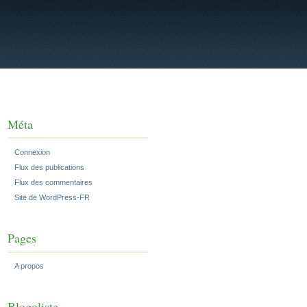
Méta
Connexion
Flux des publications
Flux des commentaires
Site de WordPress-FR
Pages
A propos
Blogoliste