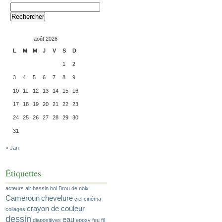
Rechercher :
août 2026
L
M
M
J
V
S
D
1
2
3
4
5
6
7
8
9
10
11
12
13
14
15
16
17
18
19
20
21
22
23
24
25
26
27
28
29
30
31
« Jan
Étiquettes
acteurs
air
bassin
bol
Brou de noix
Cameroun
chevelure
ciel
cinéma
crayon de couleur
collages
dessin
eau
diapositives
epoxy
feu
fil