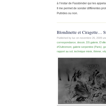
à l’instar de Fassbinder qui les appela
Il me permet de sonder différentes p
Putrides ou non.
Blondinette et Ciragette… S
Published by luc on
novembre 26, 2009
un
correspondance
,
dessin
,
DS galerie
,
E'vill
d'Oultremont
,
galerie serpentine (Paris)
,
go
rapport au sol
,
technique mixte
,
thinner
,
vé