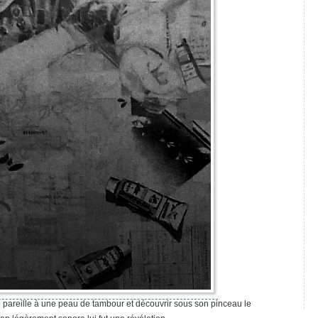
ité pareille à une peau de tambour et découvrir sous son pinceau le