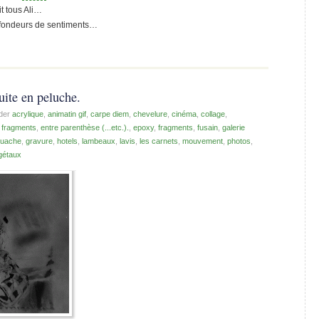
it tous Ali…
rofondeurs de sentiments…
uite en peluche.
der
acrylique
,
animatin gif
,
carpe diem
,
chevelure
,
cinéma
,
collage
,
e fragments
,
entre parenthèse (...etc.).
,
epoxy
,
fragments
,
fusain
,
galerie
uache
,
gravure
,
hotels
,
lambeaux
,
lavis
,
les carnets
,
mouvement
,
photos
,
gétaux