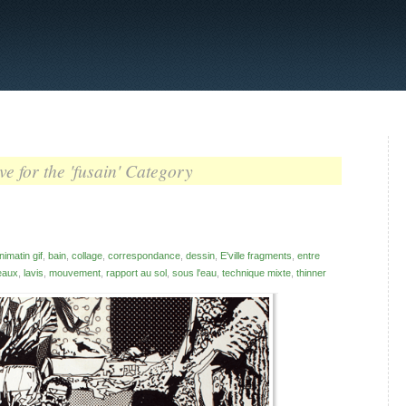
ve for the 'fusain' Category
nimatin gif
,
bain
,
collage
,
correspondance
,
dessin
,
E'ville fragments
,
entre
eaux
,
lavis
,
mouvement
,
rapport au sol
,
sous l'eau
,
technique mixte
,
thinner