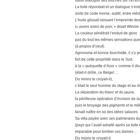
subtil dialogue des touches sur cet éc
La toile répondait et un dialogue s’inst
sorte de code morse, subtil, entre méd
L’huile glissait laissant l’empreinte de
(« pures soies de porc » disait Winnie
La couleur pénétrait l’enduit de geso
pas du tout les mêmes sensations que l
(à propos d’oeuf).
Agronome et bonne fourchette, il s’y 
fort de cette propriété dans le Sud,
à la « quéquette d’Azor » comme il dis
(était-il drôle, ce Belge!…
Du moins le croyait-il),
c’était le seul homme du stage et au m
La séparation du blanc et du jaune,
la périlleuse opération d’incision de l
puis le broyage des pigments et le mé
faisait naître en lui des idées salaces.
Sa villa payée avec ses palmeraies
(pays qui l’avait adopté après sa fuit
imparable pour tomber ces dames…
Du moins le croyait-il.