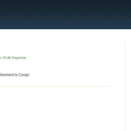
er
E'ville fragments
nitivement le Congo