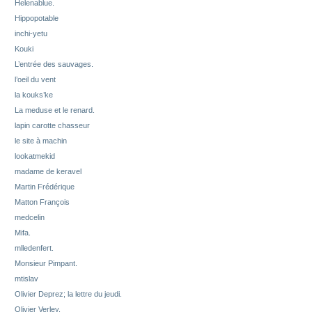
Helenablue.
Hippopotable
inchi-yetu
Kouki
L’entrée des sauvages.
l’oeil du vent
la kouks’ke
La meduse et le renard.
lapin carotte chasseur
le site à machin
lookatmekid
madame de keravel
Martin Frédérique
Matton François
medcelin
Mifa.
mlledenfert.
Monsieur Pimpant.
mtislav
Olivier Deprez; la lettre du jeudi.
Olivier Verley.