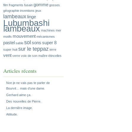
gomme
film
fragments
fusain
gosses
géographie
inventions
jeux
lambeaux
linge
Lubumbashi
lambeaux
machines
mer
mouvement
motifs
mécanismes
sol
pastel
sons
super 8
sable
sur le teppaz
super huit
terre
vent
verre
voix de son maître
étincelles
Articles récents
Non je ne vais pas te parler de
Bourvil… mais d’une dame.
Gerhard aime ça.
Des nouvelles de Pierre.
La dernière image.
Attitude.