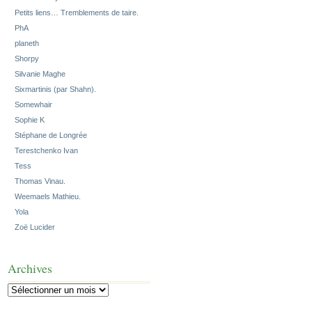
Petits liens… Tremblements de taire.
PhA
planeth
Shorpy
Silvanie Maghe
Sixmartinis (par Shahn).
Somewhair
Sophie K
Stéphane de Longrée
Terestchenko Ivan
Tess
Thomas Vinau.
Weemaels Mathieu.
Yola
Zoë Lucider
Archives
Archives