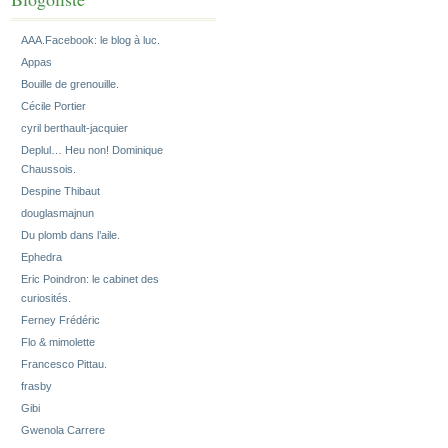
AAA.Facebook: le blog à luc.
Appas
Bouille de grenouille.
Cécile Portier
cyril berthault-jacquier
Deplul… Heu non! Dominique
Chaussois.
Despine Thibaut
douglasmajnun
Du plomb dans l’aile.
Ephedra
Eric Poindron: le cabinet des
curiosités.
Ferney Frédéric
Flo & mimolette
Francesco Pittau.
frasby
Gibi
Gwenola Carrere