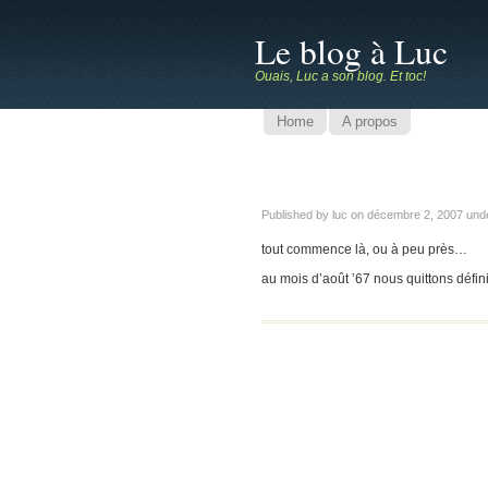
Le blog à Luc
Ouais, Luc a son blog. Et toc!
Home
A propos
Published by luc on
décembre 2, 2007
und
tout commence là, ou à peu près…
au mois d’août ’67 nous quittons défi