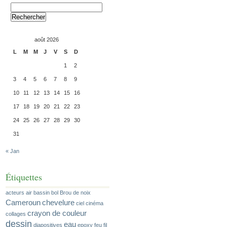
Rechercher :
août 2026
L
M
M
J
V
S
D
1
2
3
4
5
6
7
8
9
10
11
12
13
14
15
16
17
18
19
20
21
22
23
24
25
26
27
28
29
30
31
« Jan
Étiquettes
acteurs
air
bassin
bol
Brou de noix
Cameroun
chevelure
ciel
cinéma
crayon de couleur
collages
dessin
eau
diapositives
epoxy
feu
fil