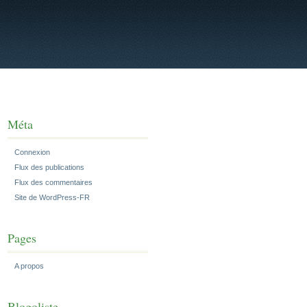
Méta
Connexion
Flux des publications
Flux des commentaires
Site de WordPress-FR
Pages
A propos
Blogoliste