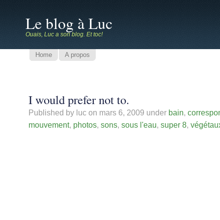
Le blog à Luc
Ouais, Luc a son blog. Et toc!
Home
A propos
I would prefer not to.
Published by luc on
mars 6, 2009
under
bain
,
correspo
mouvement
,
photos
,
sons
,
sous l'eau
,
super 8
,
végétau