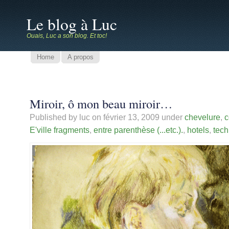
Le blog à Luc
Ouais, Luc a son blog. Et toc!
Home
A propos
Miroir, ô mon beau miroir…
Published by luc on
février 13, 2009
under
chevelure
,
c
E'ville fragments
,
entre parenthèse (...etc.).
,
hotels
,
tech