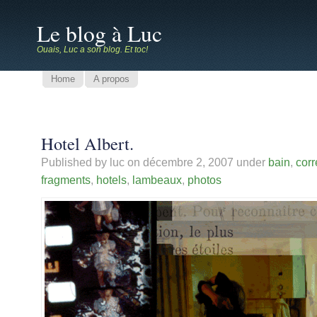
Le blog à Luc
Ouais, Luc a son blog. Et toc!
Home
A propos
Hotel Albert.
Published by luc on
décembre 2, 2007
under
bain
,
cor
fragments
,
hotels
,
lambeaux
,
photos