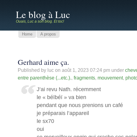
Le blog à Luc
Ouais, Luc a son blog. Et toc!
Home
A propos
Gerhard aime ça.
Published by luc on
août 1, 2023 07:24 pm
under
cheve
entre parenthèse (...etc.).
,
fragments
,
mouvement
,
phot
J’ai revu Nath. récemment
le « béïbéï » va bien
pendant que nous prenions un café
je préparais l’appareil
le sx70
oui