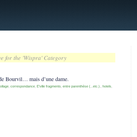
e for the 'Wispra' Category
r de Bourvil… mais d’une dame.
ollage
,
correspondance
,
E'ville fragments
,
entre parenthèse (...etc.).
,
hotels
,