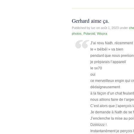
Gerhard aime ça.
Published by luc on
août 1, 2023
under
che
photos
,
Polaroid
,
Wispra
J’ai revu Nath. récemment
le « béïbéï » va bien
pendant que nous prenion
je préparais l’appareil
le sx70
oui
ce merveilleux engin qui c
dédaigneusement
à la façon d’un chat feulant
nous allions faire de l’arge
C’est alors que j’aperçois 
Je demande à Nath de se f
J’enclenche la mise au poi
Dziiiiizzz !
Instantanément je perçois 