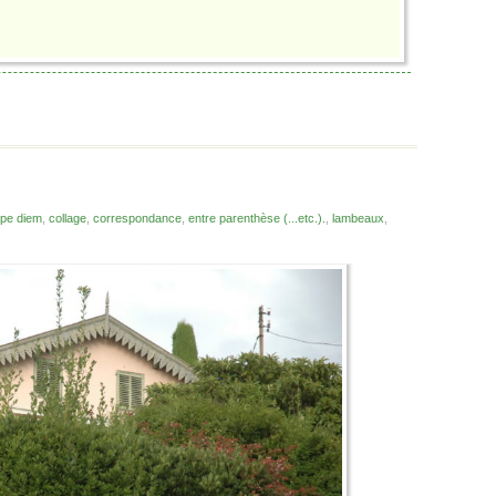
rpe diem
,
collage
,
correspondance
,
entre parenthèse (...etc.).
,
lambeaux
,