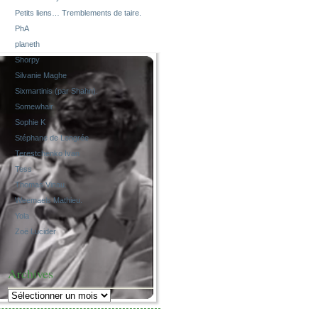
Petits liens… Tremblements de taire.
PhA
planeth
Shorpy
Silvanie Maghe
Sixmartinis (par Shahn).
Somewhair
Sophie K
Stéphane de Longrée
Terestchenko Ivan
Tess
Thomas Vinau.
Weemaels Mathieu.
Yola
Zoë Lucider
Archives
Archives