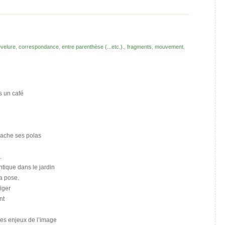
velure
,
correspondance
,
entre parenthèse (...etc.).
,
fragments
,
mouvement
,
s un café
rache ses polas
.
ntique dans le jardin
la pose.
iger
nt
les enjeux de l’image