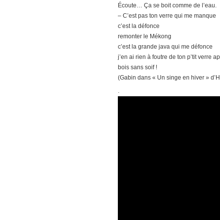
Écoute… Ça se boit comme de l’eau.
– C’est pas ton verre qui me manque
c’est la défonce
remonter le Mékong
c’est la grande java qui me défonce
j’en ai rien à foutre de ton p’tit verre a
bois sans soif !
(Gabin dans « Un singe en hiver » d’He
.