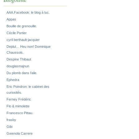
AAA.Facebook: le blog à luc.
Appas
Bouille de grenouille.
Cécile Portier
cyril berthault-jacquier
Deplul… Heu non! Dominique
Chaussois.
Despine Thibaut
douglasmajnun
Du plomb dans l’aile.
Ephedra
Eric Poindron: le cabinet des
curiosités.
Ferney Frédéric
Flo & mimolette
Francesco Pittau.
frasby
Gibi
Gwenola Carrere