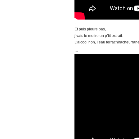
.
Et puis pleure pas,
j’vais te mettre un p’tit extrait.
L’alcool non, l’eau ferrachiracheurrane
…