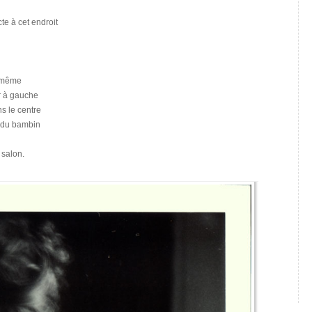
cte à cet endroit
e-même
ir à gauche
s le centre
c du bambin
 salon.