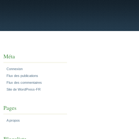
Méta
Connexion
Flux des publications
Flux des commentaires
Site de WordPress-FR
Pages
A propos
Blogoliste