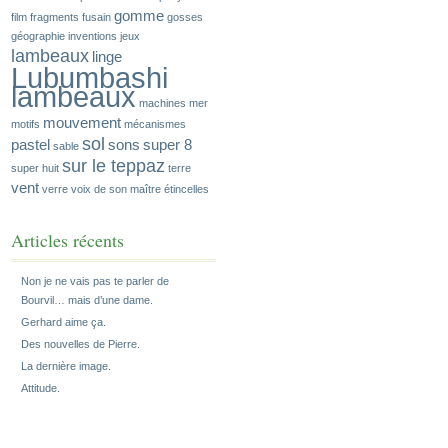
gomme
film
fragments
fusain
gosses
géographie
inventions
jeux
lambeaux
linge
Lubumbashi
lambeaux
machines
mer
mouvement
motifs
mécanismes
sol
pastel
sons
super 8
sable
sur le teppaz
super huit
terre
vent
verre
voix de son maître
étincelles
Articles récents
Non je ne vais pas te parler de
Bourvil… mais d’une dame.
Gerhard aime ça.
Des nouvelles de Pierre.
La dernière image.
Attitude.