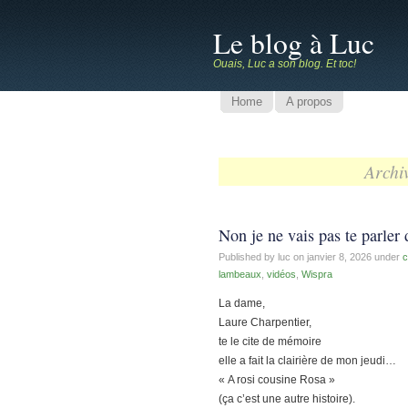
Le blog à Luc
Ouais, Luc a son blog. Et toc!
Home
A propos
Archiv
Non je ne vais pas te parle
Published by luc on
janvier 8, 2026
under
c
lambeaux
,
vidéos
,
Wispra
La dame,
Laure Charpentier,
te le cite de mémoire
elle a fait la clairière de mon jeudi…
« A rosi cousine Rosa »
(ça c’est une autre histoire).