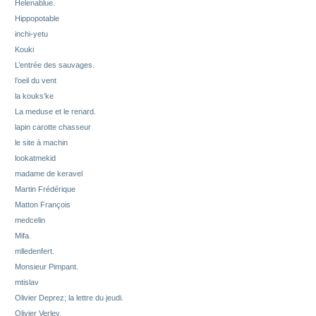
Helenablue.
Hippopotable
inchi-yetu
Kouki
L’entrée des sauvages.
l’oeil du vent
la kouks’ke
La meduse et le renard.
lapin carotte chasseur
le site à machin
lookatmekid
madame de keravel
Martin Frédérique
Matton François
medcelin
Mifa.
mlledenfert.
Monsieur Pimpant.
mtislav
Olivier Deprez; la lettre du jeudi.
Olivier Verley.