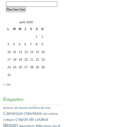
Rechercher :
août 2026
L
M
M
J
V
S
D
1
2
3
4
5
6
7
8
9
10
11
12
13
14
15
16
17
18
19
20
21
22
23
24
25
26
27
28
29
30
31
« Jan
Étiquettes
acteurs
air
bassin
bol
Brou de noix
Cameroun
chevelure
ciel
cinéma
crayon de couleur
collages
dessin
eau
diapositives
epoxy
feu
fil