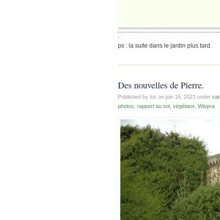
.
ps : la suite dans le jardin plus tard.
Des nouvelles de Pierre.
Published by luc on
juin 16, 2023
under
ca
photos
,
rapport au sol
,
végétaux
,
Wispra