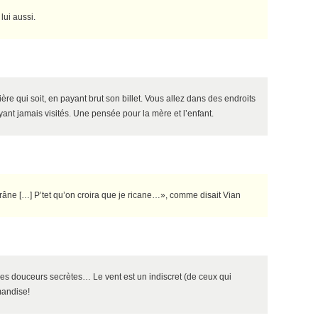
 lui aussi.
re qui soit, en payant brut son billet. Vous allez dans des endroits
yant jamais visités. Une pensée pour la mère et l’enfant.
âne […] P’tet qu’on croira que je ricane…», comme disait Vian
s douceurs secrètes… Le vent est un indiscret (de ceux qui
mandise!