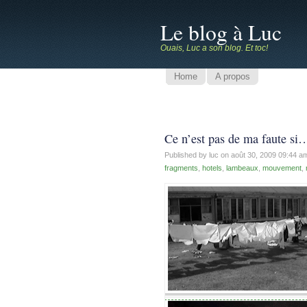
Le blog à Luc
Ouais, Luc a son blog. Et toc!
Home
A propos
Ce n’est pas de ma faute si…
Published by luc on
août 30, 2009 09:44 
fragments
,
hotels
,
lambeaux
,
mouvement
,