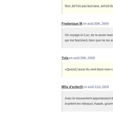
Non Jef t’es pas tout seul, zef est là
Frederique M
on août 30th, 2009
On voyage ici Luc, de la seule maniè
qui me fascinent, bien que ne les a
Yola
on août 30th, 2009
«Quand j’aurai du vent dans mon cr
Mlle d'enfer(t)
on août 31st, 2009
Avec le mouvement apparaissent de
écartent les rideaux). Aaaah, gour