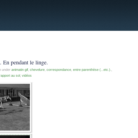
 En pendant le linge.
am
under
animatin gif
,
chevelure
,
correspondance
,
entre parenthèse (...etc.).
,
rapport au sol
,
vidéos