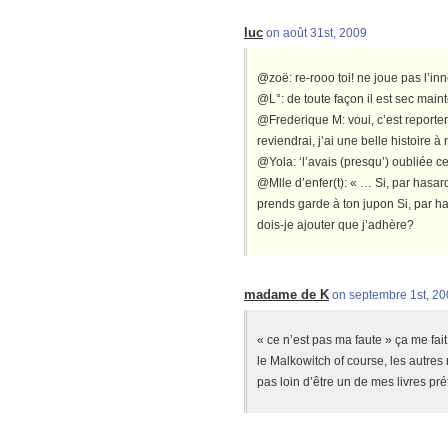
luc
on août 31st, 2009
@zoë: re-rooo toi! ne joue pas l’in
@L°: de toute façon il est sec maint
@Frederique M: voui, c’est reporter
reviendrai, j’ai une belle histoire à
@Yola: ‘l’avais (presqu’) oubliée cel
@Mlle d’enfer(t): « … Si, par hasard
prends garde à ton jupon Si, par 
dois-je ajouter que j’adhère?
madame de K
on septembre 1st, 2
« ce n’est pas ma faute » ça me fai
le Malkowitch of course, les autres
pas loin d’être un de mes livres pré