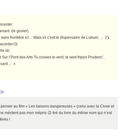
nocente!
enant. (le gosier).
 sans frontière ici… Mais ici c’est le dispensaire de Lubum. … J’y
 raconter.O)
le là!
 Sur l’Pont des Arts Tu croises le vent, le vent fripon Prudenc’,
hasard… »
009
t penser au film « Les liaisons dangereuses » (celui avec la Close et
 ne méritent pas mon mépris 😉 tiré du livre du même nom qui n’est
férés !