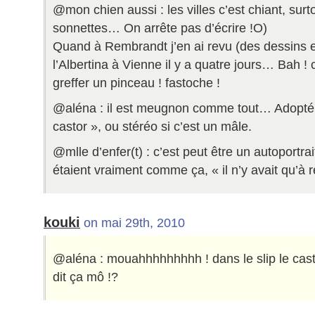
@mon chien aussi : les villes c’est chiant, surt
sonnettes… On arrête pas d’écrire !O)
Quand à Rembrandt j’en ai revu (des dessins et
l’Albertina à Vienne il y a quatre jours… Bah ! ce
greffer un pinceau ! fastoche !
@aléna : il est meugnon comme tout… Adopté, j
castor », ou stéréo si c’est un mâle.
@mlle d’enfer(t) : c’est peut être un autoportra
étaient vraiment comme ça, « il n’y avait qu’à r
kouki
on mai 29th, 2010
@aléna : mouahhhhhhhhh ! dans le slip le castor
dit ça mô !?