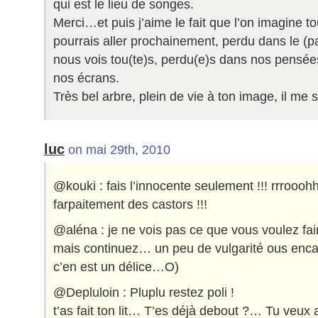
qui est le lieu de songes.
Merci…et puis j’aime le fait que l’on imagine to
pourrais aller prochainement, perdu dans le (pa
nous vois tou(te)s, perdu(e)s dans nos pensée
nos écrans.
Très bel arbre, plein de vie à ton image, il me 
luc
on mai 29th, 2010
@kouki : fais l’innocente seulement !!! rrrooohhh 
farpaitement des castors !!!
@aléna : je ne vois pas ce que vous voulez fa
mais continuez… un peu de vulgarité ous encan
c’en est un délice…O)
@Depluloin : Pluplu restez poli !
t’as fait ton lit… T’es déjà debout ?… Tu veux al