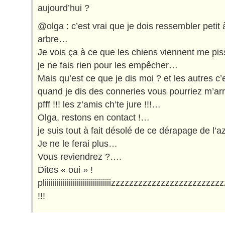
aujourd’hui ?
@olga : c’est vrai que je dois ressembler petit à
arbre…
Je vois ça à ce que les chiens viennent me pis
je ne fais rien pour les empêcher…
Mais qu’est ce que je dis moi ? et les autres c’e
quand je dis des conneries vous pourriez m’arrê
pfff !!! les z’amis ch’te jure !!!…
Olga, restons en contact !…
je suis tout à fait désolé de ce dérapage de l’
Je ne le ferai plus…
Vous reviendrez ?….
Dites « oui » !
pliiiiiiiiiiiiiiiiiiiiiiiiiiiiiiiiizzzzzzzzzzzzzzzzzz
!!!