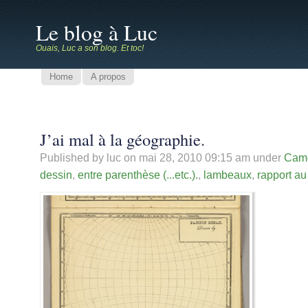
Le blog à Luc
Ouais, Luc a son blog. Et toc!
Home
A propos
J’ai mal à la géographie.
Published by luc on
mai 28, 2010 09:15 am
under
Cam
dessin
,
entre parenthèse (...etc.).
,
lambeaux
,
rapport au