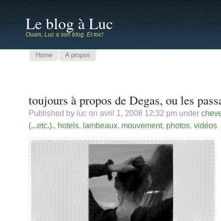
Le blog à Luc
Ouais, Luc a son blog. Et toc!
Home
A propos
toujours à propos de Degas, ou les pass
Published by luc on
avril 1, 2008 12:32 pm
under
cheve
(...etc.).
,
hotels
,
lambeaux
,
mouvement
,
photos
,
vidéos