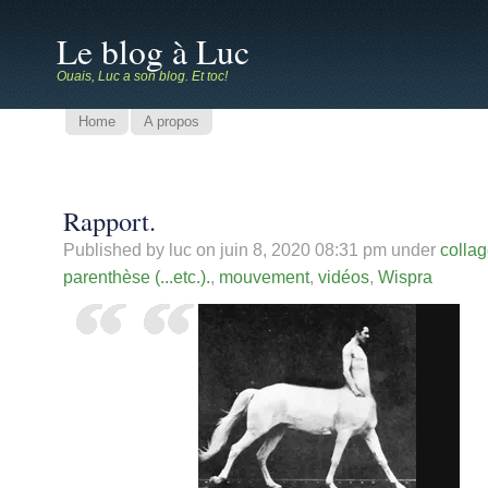
Le blog à Luc
Ouais, Luc a son blog. Et toc!
Home
A propos
Rapport.
Published by luc on
juin 8, 2020 08:31 pm
under
colla
parenthèse (...etc.).
,
mouvement
,
vidéos
,
Wispra