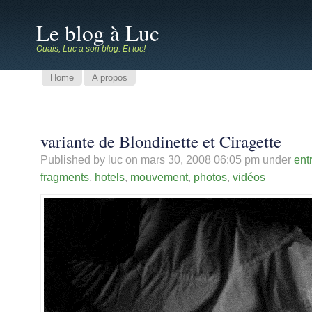
Le blog à Luc
Ouais, Luc a son blog. Et toc!
Home
A propos
variante de Blondinette et Ciragette
Published by luc on
mars 30, 2008 06:05 pm
under
entr
fragments
,
hotels
,
mouvement
,
photos
,
vidéos